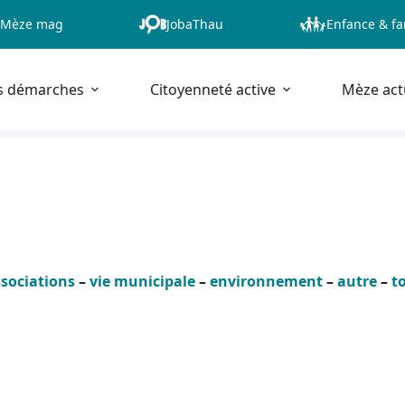
Mèze mag
JobaThau
Enfance & fa
s démarches
Citoyenneté active
Mèze act
sociations
–
vie municipale
–
environnement
–
autre
–
t