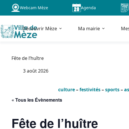
Passer
Webcam Mèze
Agenda
au
contenu
Découvrir Mèze
Ma mairie
Me
Fête de l’huître
3 août 2026
culture
–
festivités
–
sports
–
as
« Tous les Évènements
Fête de l’huître