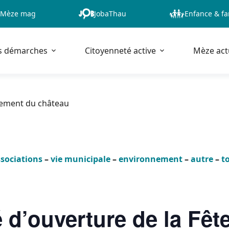
Mèze mag
JobaThau
Enfance & fa
s démarches
Citoyenneté active
Mèze act
asement du château
sociations
–
vie municipale
–
environnement
–
autre
–
t
 d’ouverture de la Fête