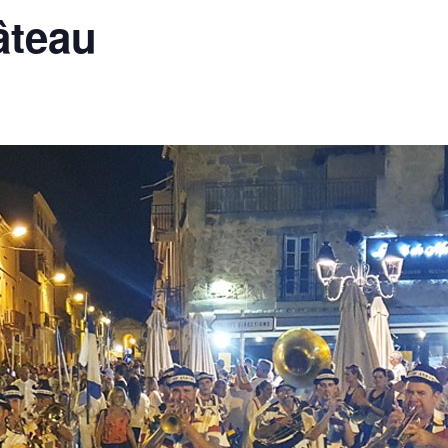
âteau