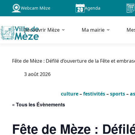
Passer
Webcam Mèze
Agenda
au
contenu
Découvrir Mèze
Ma mairie
Me
Fête de Mèze : Défilé d’ouverture de la Fête et embr
3 août 2026
culture
–
festivités
–
sports
–
as
« Tous les Évènements
Fête de Mèze : Défilé