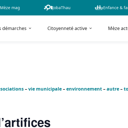
Mèze mag
JobaThau
Enfance & fa
s démarches
Citoyenneté active
Mèze act
sociations
–
vie municipale
–
environnement
–
autre
–
t
’artifices