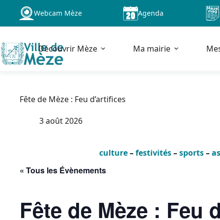
Passer
Webcam Mèze
Agenda
au
contenu
Découvrir Mèze
Ma mairie
Me
Fête de Mèze : Feu d’artifices
3 août 2026
culture
–
festivités
–
sports
–
as
« Tous les Évènements
Fête de Mèze : Feu d