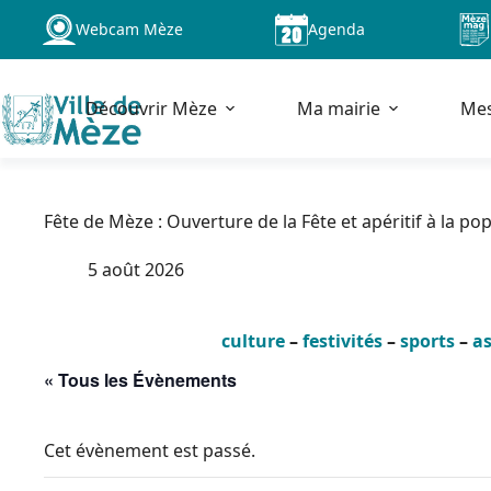
Passer
Webcam Mèze
Agenda
au
contenu
Découvrir Mèze
Ma mairie
Me
Fête de Mèze : Ouverture de la Fête et apéritif à la po
5 août 2026
culture
–
festivités
–
sports
–
as
« Tous les Évènements
Cet évènement est passé.