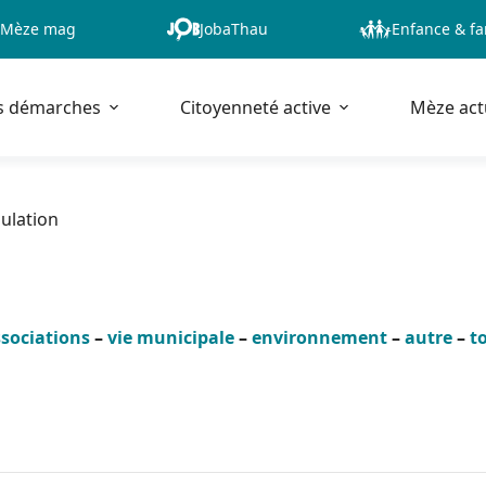
Mèze mag
JobaThau
Enfance & fa
s démarches
Citoyenneté active
Mèze act
pulation
sociations
–
vie municipale
–
environnement
–
autre
–
t