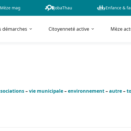
Mèze mag
JobaThau
Enfance & fa
s démarches
Citoyenneté active
Mèze act
sociations
–
vie municipale
–
environnement
–
autre
–
t