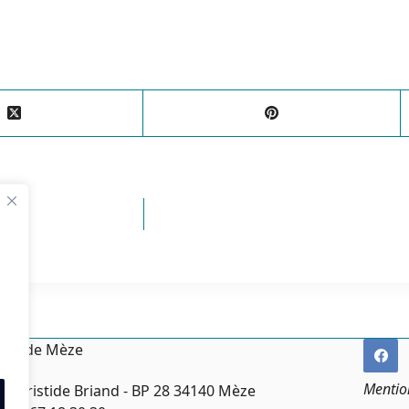
irie de Mèze
Mentio
ce Aristide Briand - BP 28 34140 Mèze