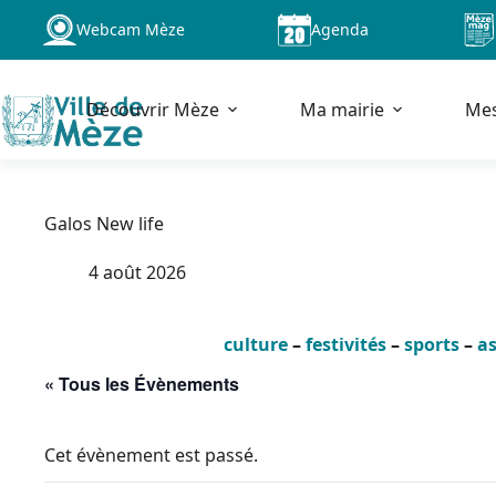
Passer
Webcam Mèze
Agenda
au
contenu
Découvrir Mèze
Ma mairie
Me
Galos New life
4 août 2026
culture
–
festivités
–
sports
–
as
« Tous les Évènements
Cet évènement est passé.