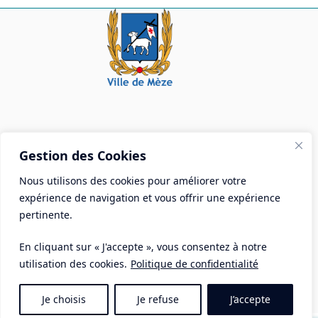
Mairie de Mèze
Gestion des Cookies
Place Aristide Briand - BP 28 34140 Mèze
Nous utilisons des cookies pour améliorer votre
Tél :
04 67 18 30 30
expérience de navigation et vous offrir une expérience
Mail :
contact@ville-meze.fr
pertinente.
En cliquant sur « J'accepte », vous consentez à notre
utilisation des cookies.
Politique de confidentialité
Je choisis
Je refuse
J’accepte
Mentions Légales