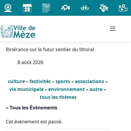
Passer
au
contenu
Itinérance sur le futur sentier du littoral
8 août 2026
culture
–
festivités
–
sports
–
associations
–
vie municipale
–
environnement
–
autre
–
tous les thèmes
« Tous les Évènements
Cet évènement est passé.