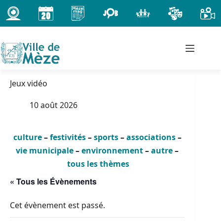
Passer
au
contenu
Jeux vidéo
10 août 2026
culture
–
festivités
–
sports
–
associations
–
vie municipale
–
environnement
–
autre
–
tous les thèmes
« Tous les Évènements
Cet évènement est passé.