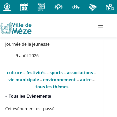
Passer
au
contenu
Journée de la jeunesse
9 août 2026
culture
–
festivités
–
sports
–
associations
–
vie municipale
–
environnement
–
autre
–
tous les thèmes
« Tous les Évènements
Cet évènement est passé.