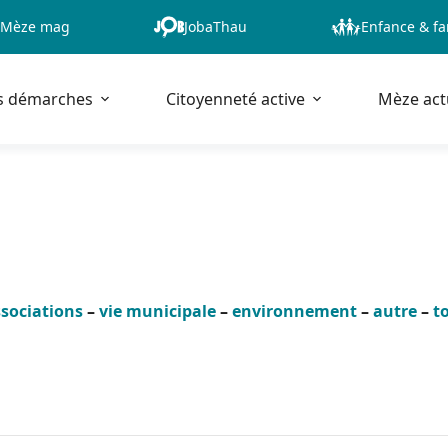
Mèze mag
JobaThau
Enfance & fa
s démarches
Citoyenneté active
Mèze act
sociations
–
vie municipale
–
environnement
–
autre
–
t