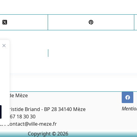
irie de Mèze
Mentio
ce Aristide Briand - BP 28 34140 Mèze
:
04 67 18 30 30
l :
contact@ville-meze.fr
Copyright © 2026