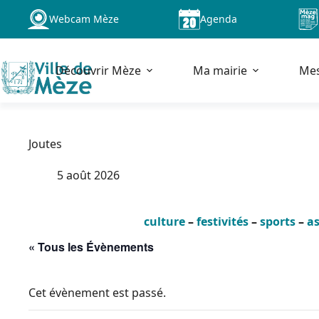
Passer
Webcam Mèze
Agenda
au
contenu
Découvrir Mèze
Ma mairie
Me
Joutes
5 août 2026
culture
–
festivités
–
sports
–
as
« Tous les Évènements
Cet évènement est passé.