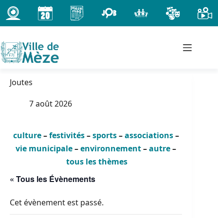
Passer
au
contenu
Joutes
7 août 2026
culture
–
festivités
–
sports
–
associations
–
vie municipale
–
environnement
–
autre
–
tous les thèmes
« Tous les Évènements
Cet évènement est passé.