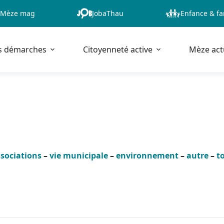
Mèze mag
JobaThau
Enfance & fa
s démarches
Citoyenneté active
Mèze act
sociations
–
vie municipale
–
environnement
–
autre
–
t