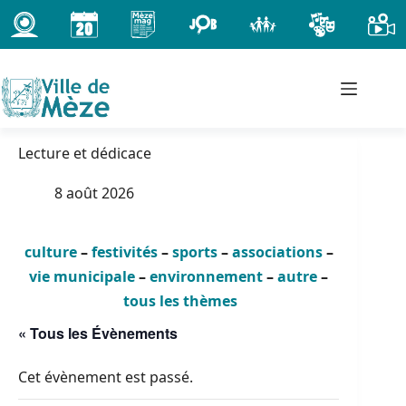
Passer
au
contenu
Lecture et dédicace
8 août 2026
culture
–
festivités
–
sports
–
associations
–
vie municipale
–
environnement
–
autre
–
tous les thèmes
« Tous les Évènements
Cet évènement est passé.