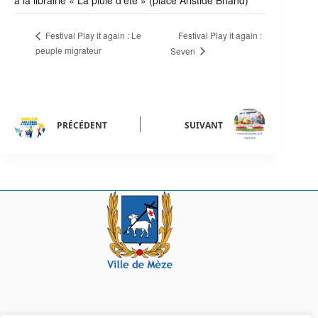
à la librairie « La pluie d’été » (place Aristide Briand)
Festival Play it again :
Festival Play it again : Le
peuple migrateur
Seven
PRÉCÉDENT
SUIVANT