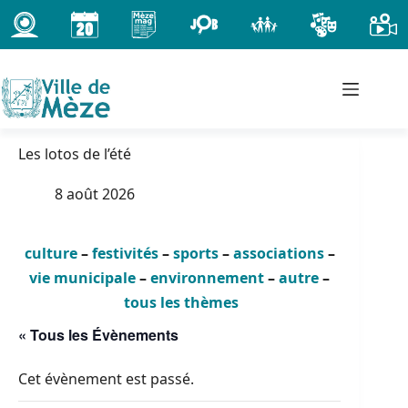
Passer
au
contenu
Les lotos de l’été
8 août 2026
culture
–
festivités
–
sports
–
associations
–
vie municipale
–
environnement
–
autre
–
tous les thèmes
« Tous les Évènements
Cet évènement est passé.