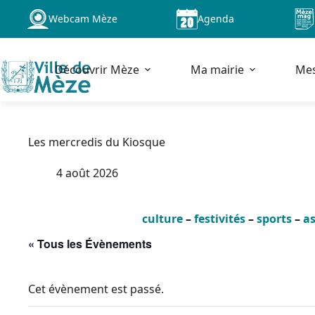
Passer
Webcam Mèze
Agenda
au
contenu
Découvrir Mèze
Ma mairie
Me
Les mercredis du Kiosque
4 août 2026
culture
–
festivités
–
sports
–
as
« Tous les Évènements
Cet évènement est passé.