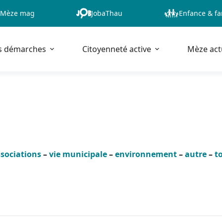
Mèze mag
JobaThau
Enfance & fa
s démarches
Citoyenneté active
Mèze act
sociations
–
vie municipale
–
environnement
–
autre
–
t