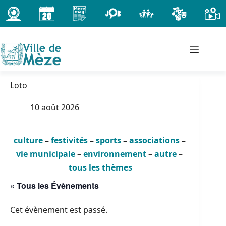
Passer
au
contenu
Loto
10 août 2026
culture
–
festivités
–
sports
–
associations
–
vie municipale
–
environnement
–
autre
–
tous les thèmes
« Tous les Évènements
Cet évènement est passé.