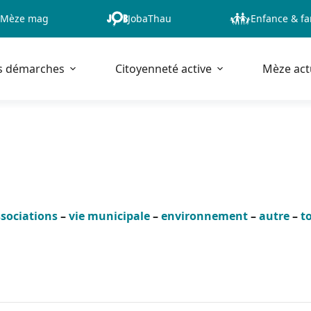
Mèze mag
JobaThau
Enfance & fa
s démarches
Citoyenneté active
Mèze act
sociations
–
vie municipale
–
environnement
–
autre
–
t