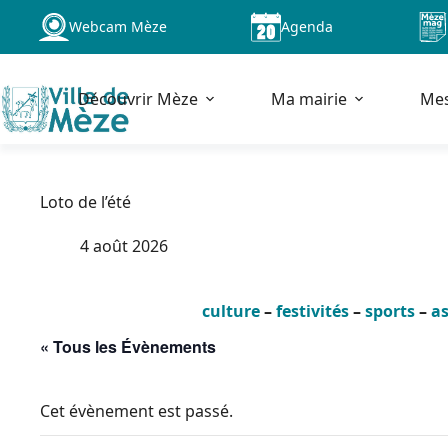
Passer
Webcam Mèze
Agenda
au
contenu
Découvrir Mèze
Ma mairie
Me
Loto de l’été
4 août 2026
culture
–
festivités
–
sports
–
as
« Tous les Évènements
Cet évènement est passé.