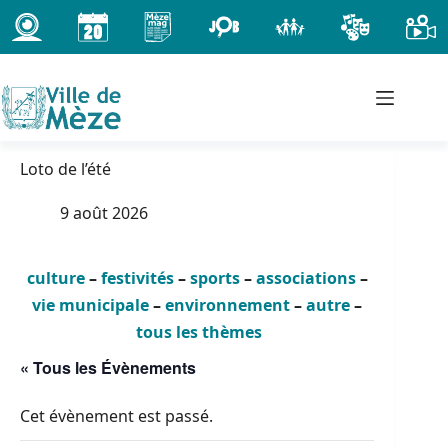
Passer
au
contenu
Loto de l’été
9 août 2026
culture
–
festivités
–
sports
–
associations
–
vie municipale
–
environnement
–
autre
–
tous les thèmes
« Tous les Évènements
Cet évènement est passé.