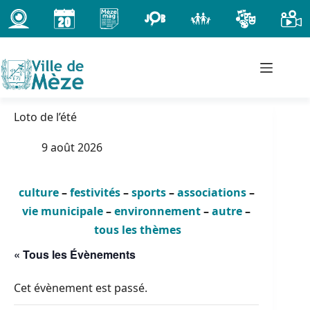
Passer
au
contenu
Loto de l’été
9 août 2026
culture
–
festivités
–
sports
–
associations
–
vie municipale
–
environnement
–
autre
–
tous les thèmes
« Tous les Évènements
Cet évènement est passé.