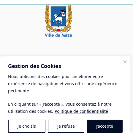
Mairie de Mèze
Gestion des Cookies
Place Aristide Briand - BP 28 34140 Mèze
Nous utilisons des cookies pour améliorer votre
Tél :
04 67 18 30 30
expérience de navigation et vous offrir une expérience
Mail :
contact@ville-meze.fr
pertinente.
En cliquant sur « J'accepte », vous consentez à notre
utilisation des cookies.
Politique de confidentialité
Je choisis
Je refuse
J’accepte
Mentions Légales