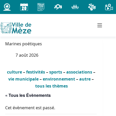
Passer
au
contenu
Marines poétiques
7 août 2026
culture
–
festivités
–
sports
–
associations
–
vie municipale
–
environnement
–
autre
–
tous les thèmes
« Tous les Évènements
Cet évènement est passé.