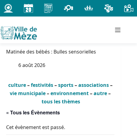
Passer
au
contenu
Matinée des bébés : Bulles sensorielles
6 août 2026
culture
–
festivités
–
sports
–
associations
–
vie municipale
–
environnement
–
autre
–
tous les thèmes
« Tous les Évènements
Cet évènement est passé.