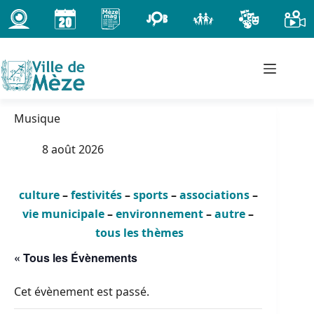
Passer
au
contenu
Musique
8 août 2026
culture
–
festivités
–
sports
–
associations
–
vie municipale
–
environnement
–
autre
–
tous les thèmes
« Tous les Évènements
Cet évènement est passé.