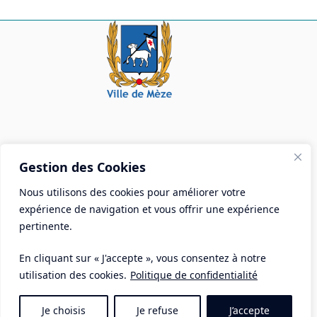
Mairie de Mèze
Gestion des Cookies
Place Aristide Briand - BP 28 34140 Mèze
Nous utilisons des cookies pour améliorer votre
Tél :
04 67 18 30 30
expérience de navigation et vous offrir une expérience
Mail :
contact@ville-meze.fr
pertinente.
En cliquant sur « J'accepte », vous consentez à notre
utilisation des cookies.
Politique de confidentialité
Je choisis
Je refuse
J’accepte
Mentions Légales