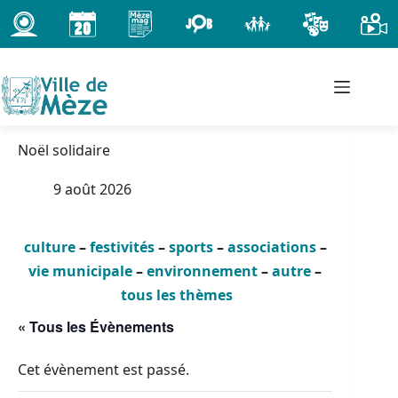
Passer
au
contenu
Noël solidaire
9 août 2026
culture
–
festivités
–
sports
–
associations
–
vie municipale
–
environnement
–
autre
–
tous les thèmes
« Tous les Évènements
Cet évènement est passé.