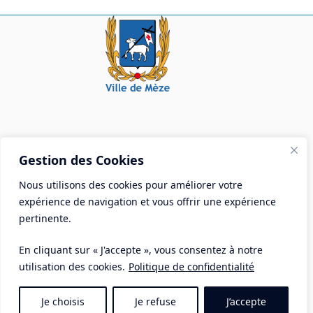
Mairie de Mèze
Gestion des Cookies
Place Aristide Briand - BP 28 34140 Mèze
Nous utilisons des cookies pour améliorer votre
Tél :
04 67 18 30 30
expérience de navigation et vous offrir une expérience
Mail :
contact@ville-meze.fr
pertinente.
En cliquant sur « J'accepte », vous consentez à notre
utilisation des cookies.
Politique de confidentialité
Je choisis
Je refuse
J’accepte
Mentions Légales