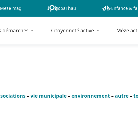
Mèze mag
JobaThau
Enfance & fa
s démarches
Citoyenneté active
Mèze act
sociations
–
vie municipale
–
environnement
–
autre
–
t