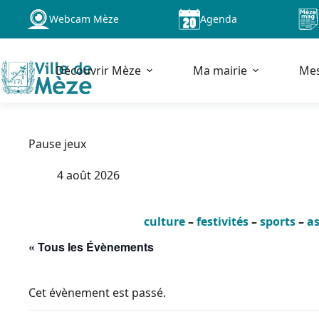
Passer
Webcam Mèze
Agenda
au
contenu
Découvrir Mèze
Ma mairie
Me
Pause jeux
4 août 2026
culture
–
festivités
–
sports
–
as
« Tous les Évènements
Cet évènement est passé.