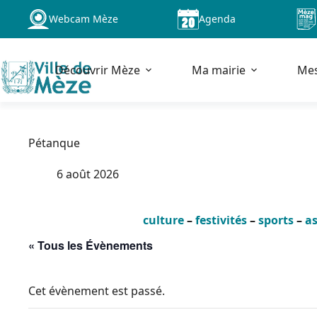
Passer
Webcam Mèze
Agenda
au
contenu
Découvrir Mèze
Ma mairie
Me
Pétanque
6 août 2026
culture
–
festivités
–
sports
–
as
« Tous les Évènements
Cet évènement est passé.