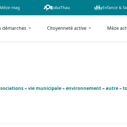
Mèze mag
JobaThau
Enfance & fa
s démarches
Citoyenneté active
Mèze act
sociations
–
vie municipale
–
environnement
–
autre
–
t