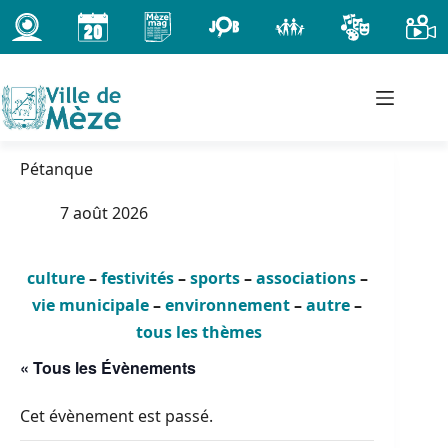
Passer
au
contenu
Pétanque
7 août 2026
culture
–
festivités
–
sports
–
associations
–
vie municipale
–
environnement
–
autre
–
tous les thèmes
« Tous les Évènements
Cet évènement est passé.