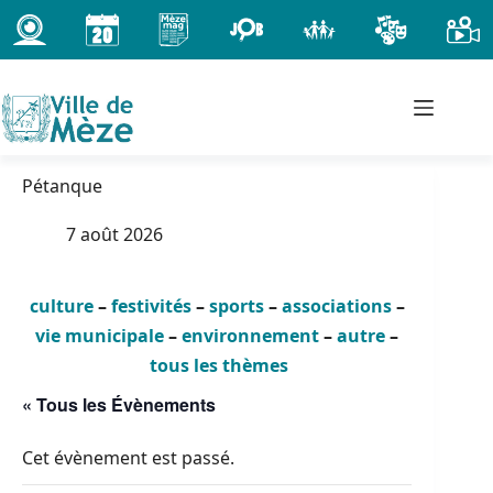
Passer
au
contenu
Pétanque
7 août 2026
culture
–
festivités
–
sports
–
associations
–
vie municipale
–
environnement
–
autre
–
tous les thèmes
« Tous les Évènements
Cet évènement est passé.