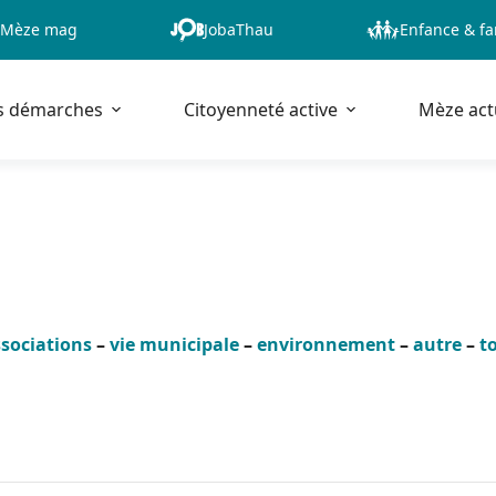
Mèze mag
JobaThau
Enfance & fa
s démarches
Citoyenneté active
Mèze act
sociations
–
vie municipale
–
environnement
–
autre
–
t