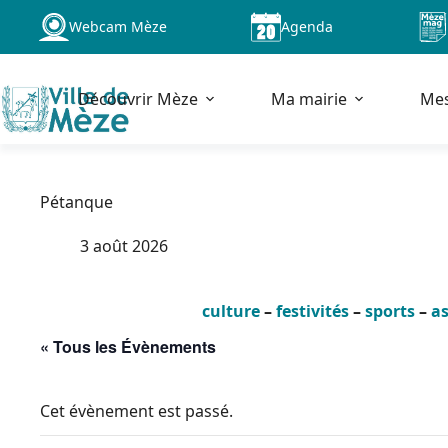
Passer
Webcam Mèze
Agenda
au
contenu
Découvrir Mèze
Ma mairie
Me
Pétanque
3 août 2026
culture
–
festivités
–
sports
–
as
« Tous les Évènements
Cet évènement est passé.