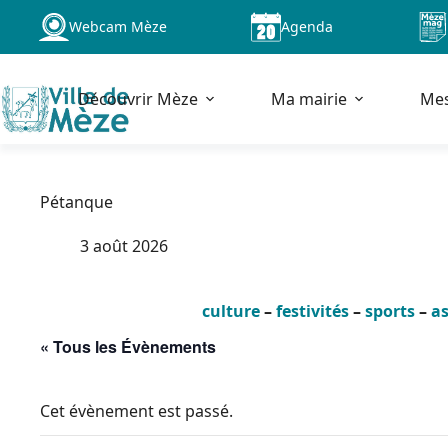
Passer
Webcam Mèze
Agenda
au
contenu
Découvrir Mèze
Ma mairie
Me
Pétanque
3 août 2026
culture
–
festivités
–
sports
–
as
« Tous les Évènements
Cet évènement est passé.