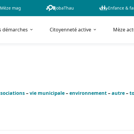
Mèze mag
JobaThau
Enfance & fa
s démarches
Citoyenneté active
Mèze act
sociations
–
vie municipale
–
environnement
–
autre
–
t