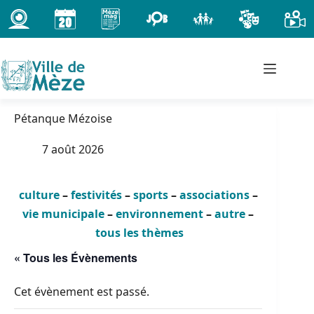
Passer
au
contenu
Pétanque Mézoise
7 août 2026
culture
–
festivités
–
sports
–
associations
–
vie municipale
–
environnement
–
autre
–
tous les thèmes
« Tous les Évènements
Cet évènement est passé.