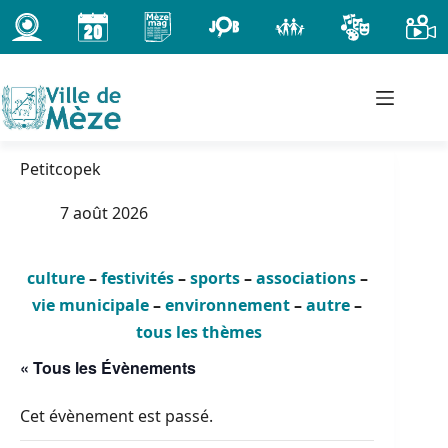
Passer
au
contenu
Petitcopek
7 août 2026
culture
–
festivités
–
sports
–
associations
–
vie municipale
–
environnement
–
autre
–
tous les thèmes
« Tous les Évènements
Cet évènement est passé.