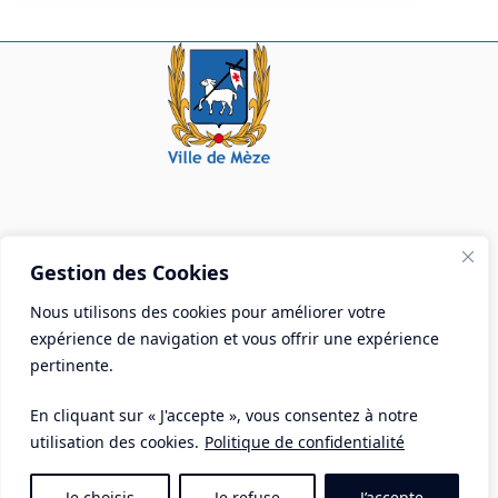
Mairie de Mèze
Gestion des Cookies
Place Aristide Briand - BP 28 34140 Mèze
Nous utilisons des cookies pour améliorer votre
Tél :
04 67 18 30 30
expérience de navigation et vous offrir une expérience
Mail :
contact@ville-meze.fr
pertinente.
En cliquant sur « J'accepte », vous consentez à notre
utilisation des cookies.
Politique de confidentialité
Je choisis
Je refuse
J’accepte