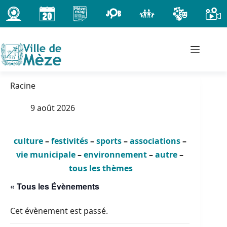
Passer
au
contenu
Racine
9 août 2026
culture
–
festivités
–
sports
–
associations
–
vie municipale
–
environnement
–
autre
–
tous les thèmes
« Tous les Évènements
Cet évènement est passé.