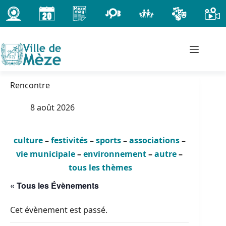
Passer
au
contenu
Rencontre
8 août 2026
culture
–
festivités
–
sports
–
associations
–
vie municipale
–
environnement
–
autre
–
tous les thèmes
« Tous les Évènements
Cet évènement est passé.