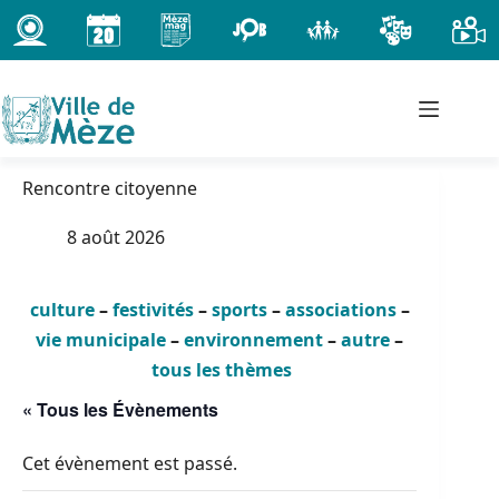
Passer
au
contenu
Rencontre citoyenne
8 août 2026
culture
–
festivités
–
sports
–
associations
–
vie municipale
–
environnement
–
autre
–
tous les thèmes
« Tous les Évènements
Cet évènement est passé.