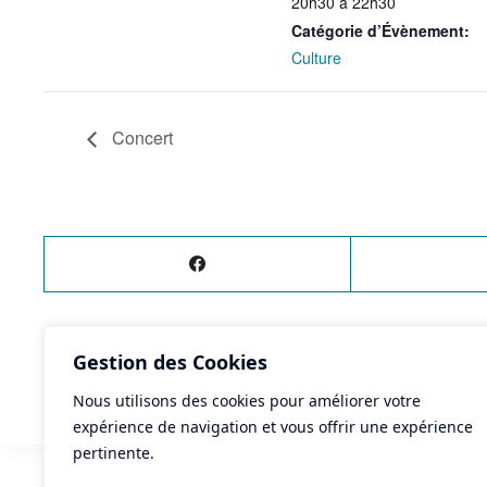
20h30 à 22h30
Catégorie d’Évènement:
Culture
Concert
Gestion des Cookies
ÉVÈNEMENT
PRÉCÉDENT
CINÉ-RELAX "LES TUCHES 4"
Nous utilisons des cookies pour améliorer votre
expérience de navigation et vous offrir une expérience
pertinente.