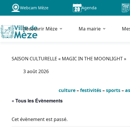
Passer
Webcam Mèze
Agenda
au
contenu
Découvrir Mèze
Ma mairie
Me
SAISON CULTURELLE « MAGIC IN THE MOONLIGHT »
3 août 2026
culture
–
festivités
–
sports
–
as
« Tous les Évènements
Cet évènement est passé.