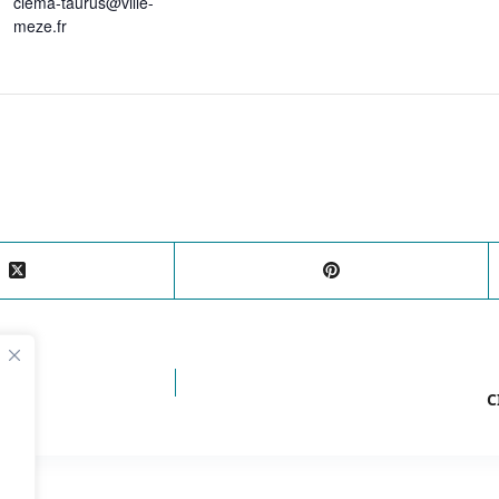
ciema-taurus@ville-
meze.fr
C