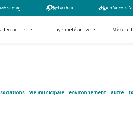
Mèze mag
JobaThau
Enfance & fa
s démarches
Citoyenneté active
Mèze act
sociations
–
vie municipale
–
environnement
–
autre
–
t