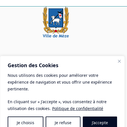
Mairie de Mèze
Gestion des Cookies
Place Aristide Briand - BP 28 34140 Mèze
Nous utilisons des cookies pour améliorer votre
Tél :
04 67 18 30 30
expérience de navigation et vous offrir une expérience
Mail :
contact@ville-meze.fr
pertinente.
En cliquant sur « J'accepte », vous consentez à notre
utilisation des cookies.
Politique de confidentialité
Je choisis
Je refuse
J’accepte
Mentions Légales