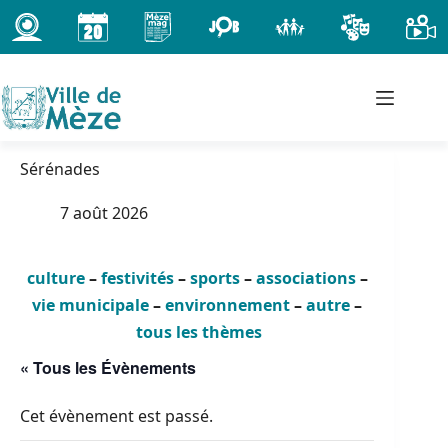
Passer
au
contenu
Sérénades
7 août 2026
culture
–
festivités
–
sports
–
associations
–
vie municipale
–
environnement
–
autre
–
tous les thèmes
« Tous les Évènements
Cet évènement est passé.