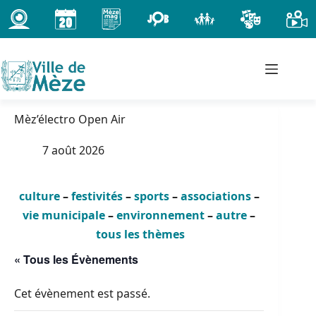
Passer
au
contenu
Mèz’électro Open Air
7 août 2026
culture
–
festivités
–
sports
–
associations
–
vie municipale
–
environnement
–
autre
–
tous les thèmes
« Tous les Évènements
Cet évènement est passé.