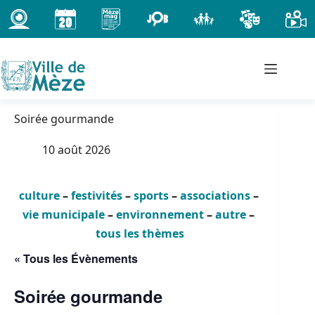
Passer
au
contenu
Soirée gourmande
10 août 2026
culture
–
festivités
–
sports
–
associations
–
vie municipale
–
environnement
–
autre
–
tous les thèmes
« Tous les Évènements
Soirée gourmande