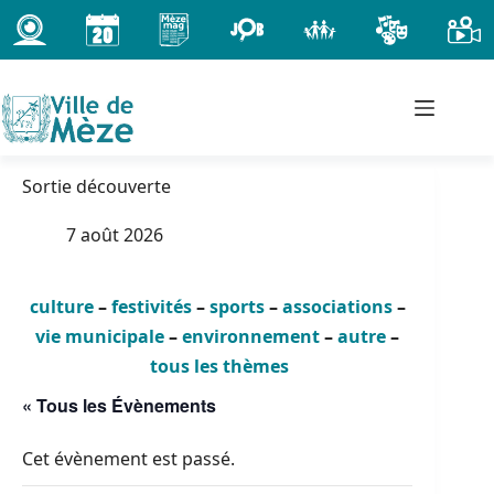
Passer
au
contenu
Sortie découverte
7 août 2026
culture
–
festivités
–
sports
–
associations
–
vie municipale
–
environnement
–
autre
–
tous les thèmes
« Tous les Évènements
Cet évènement est passé.