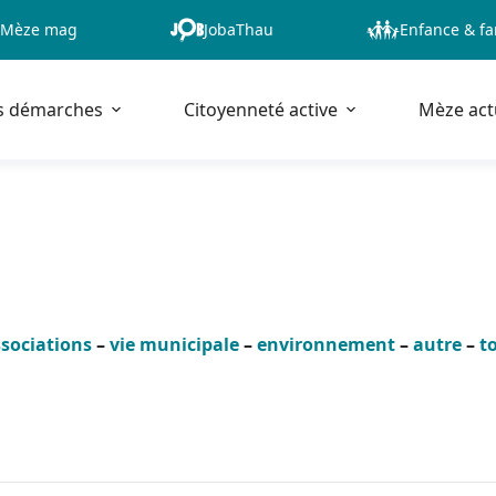
Mèze mag
JobaThau
Enfance & fa
s démarches
Citoyenneté active
Mèze act
sociations
–
vie municipale
–
environnement
–
autre
–
t