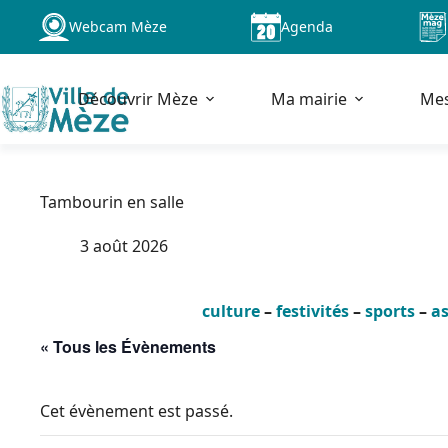
Passer
Webcam Mèze
Agenda
au
contenu
Découvrir Mèze
Ma mairie
Me
Tambourin en salle
3 août 2026
culture
–
festivités
–
sports
–
as
« Tous les Évènements
Cet évènement est passé.