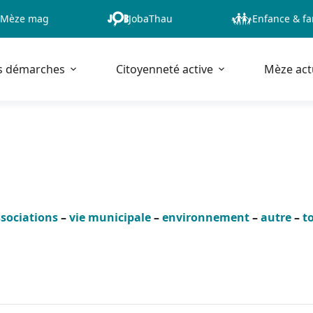
Mèze mag
JobaThau
Enfance & fa
s démarches
Citoyenneté active
Mèze act
sociations
–
vie municipale
–
environnement
–
autre
–
t