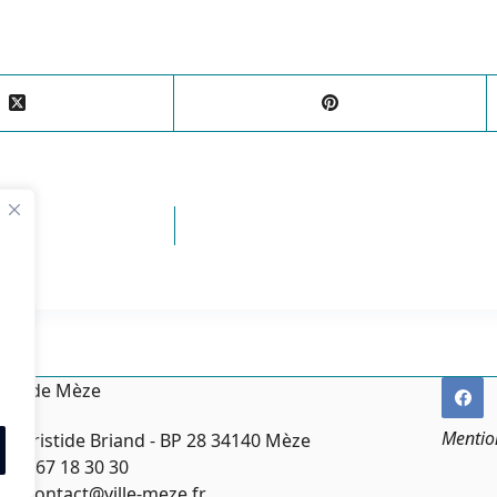
irie de Mèze
Mentio
ce Aristide Briand - BP 28 34140 Mèze
:
04 67 18 30 30
l :
contact@ville-meze.fr