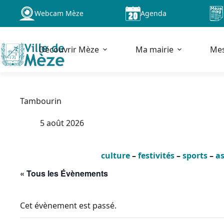
Passer
Webcam Mèze
Agenda
au
contenu
Découvrir Mèze
Ma mairie
Me
Tambourin
5 août 2026
culture
–
festivités
–
sports
–
as
« Tous les Évènements
Cet évènement est passé.