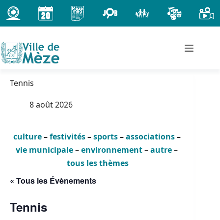
Passer
au
contenu
Tennis
8 août 2026
culture
–
festivités
–
sports
–
associations
–
vie municipale
–
environnement
–
autre
–
tous les thèmes
« Tous les Évènements
Tennis