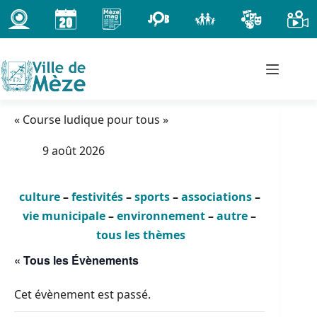
Passer
au
contenu
« Course ludique pour tous »
9 août 2026
culture
–
festivités
–
sports
–
associations
–
vie municipale
–
environnement
–
autre
–
tous les thèmes
« Tous les Évènements
Cet évènement est passé.