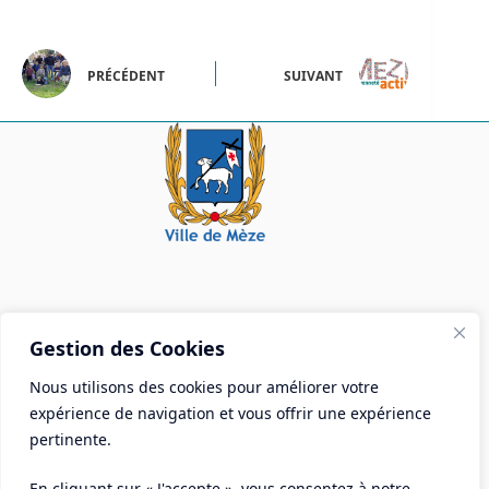
PRÉCÉDENT
SUIVANT
Mairie de Mèze
Gestion des Cookies
Place Aristide Briand - BP 28 34140 Mèze
Nous utilisons des cookies pour améliorer votre
Tél :
04 67 18 30 30
expérience de navigation et vous offrir une expérience
Mail :
contact@ville-meze.fr
pertinente.
En cliquant sur « J'accepte », vous consentez à notre