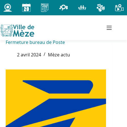
Passer
au
contenu
Fermeture bureau de Poste
2 avril 2024
Mèze actu