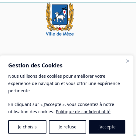
Mairie de Mèze
Gestion des Cookies
Place Aristide Briand - BP 28 34140 Mèze
Nous utilisons des cookies pour améliorer votre
Tél :
04 67 18 30 30
expérience de navigation et vous offrir une expérience
Mail :
contact@ville-meze.fr
pertinente.
En cliquant sur « J'accepte », vous consentez à notre
utilisation des cookies.
Politique de confidentialité
Je choisis
Je refuse
J’accepte
Mentions Légales