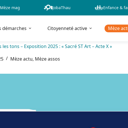
Mèze mag
JobaThau
Enfance & fa
s démarches
Citoyenneté active
Mèze act
s les tons – Exposition 2025 : « Sacré ST Art – Acte X »
25
Mèze actu
,
Mèze assos