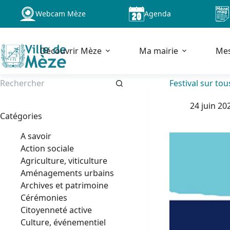
Passer
Webcam Mèze
Agenda
au
contenu
Découvrir Mèze
Ma mairie
Me
Festival sur tou
Aucun
24 juin 20
résultat
Catégories
A savoir
Action sociale
Agriculture, viticulture
Aménagements urbains
Archives et patrimoine
Cérémonies
Citoyenneté active
Culture, événementiel