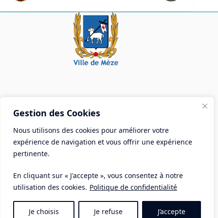
Mairie de Mèze
Gestion des Cookies
Place Aristide Briand - BP 28 34140 Mèze
Nous utilisons des cookies pour améliorer votre
Tél :
04 67 18 30 30
expérience de navigation et vous offrir une expérience
Mail :
contact@ville-meze.fr
pertinente.
En cliquant sur « J'accepte », vous consentez à notre
utilisation des cookies.
Politique de confidentialité
Je choisis
Je refuse
J’accepte
Mentions Légales