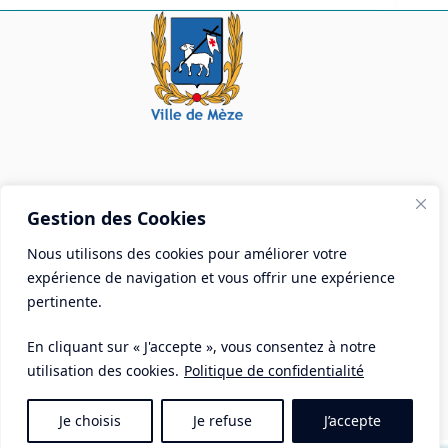
Mairie de Mèze
Gestion des Cookies
Place Aristide Briand - BP 28 34140 Mèze
Nous utilisons des cookies pour améliorer votre
Tél :
04 67 18 30 30
expérience de navigation et vous offrir une expérience
Mail :
contact@ville-meze.fr
pertinente.
En cliquant sur « J'accepte », vous consentez à notre
utilisation des cookies.
Politique de confidentialité
Je choisis
Je refuse
J’accepte
Mentions Légales